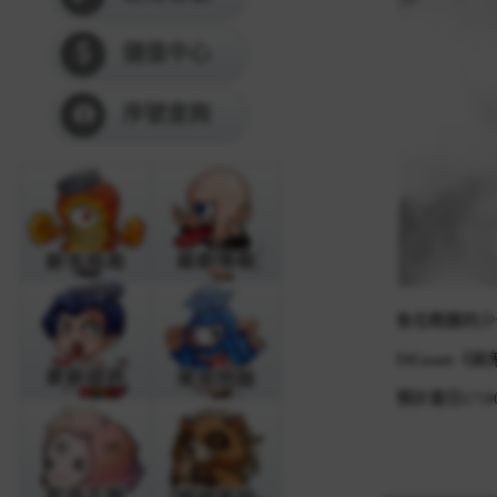
儲值中心
序號查詢
各位甦醒的少
DiGeam《搞
預計當日17