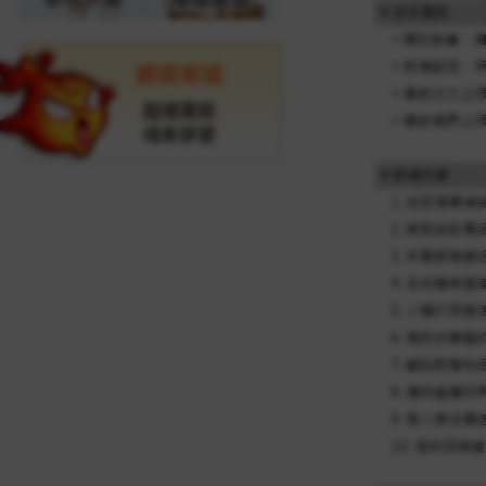
網頁商城
龍樓寶殿
魂牽夢縈