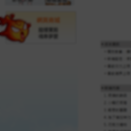
網頁商城
龍樓寶殿
魂牽夢縈