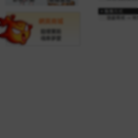
網頁商城
龍樓寶殿
魂牽夢縈