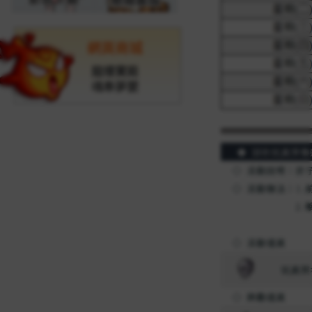
網頁商城
龍樓寶殿
魂牽夢縈