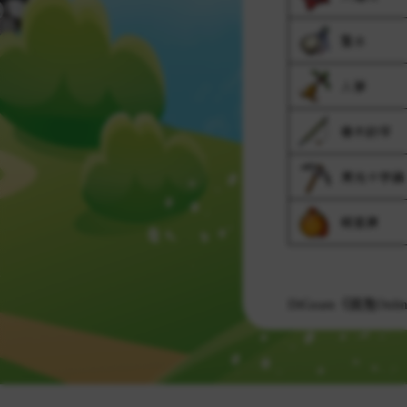
DiGeam《搞鬼Onl