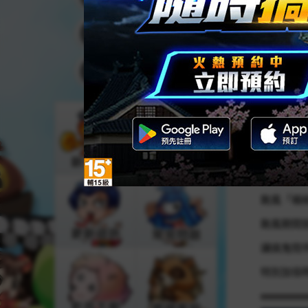
儲值中心
序號查詢
颱風「楊
颱風期間
讓搞鬼陪
特別加倍