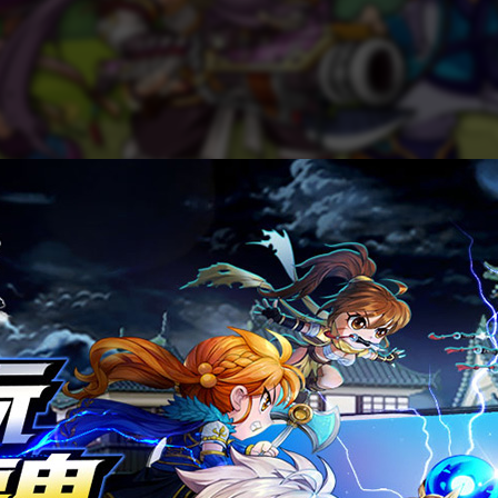
13 颱風日特別加倍
的少俠：