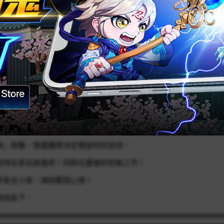
柳」來襲，營運團隊決定開放特別加倍，
就待在家玩搞鬼吧！同時也要做好防颱工作！
伴各位少俠，掃除鬱悶心情！
時段如下：