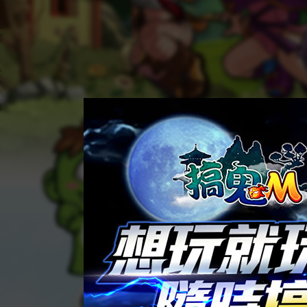
08/
各位甦醒
註冊帳號