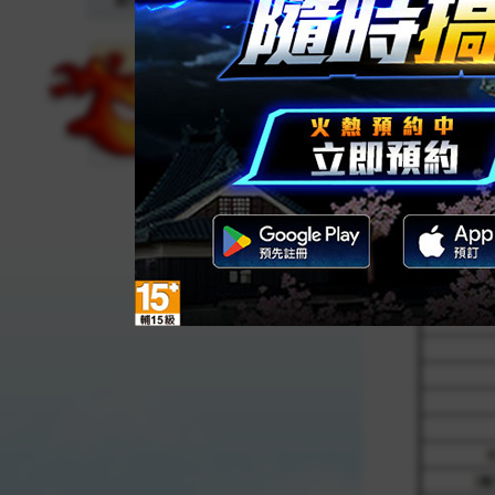
網頁商城
龍樓寶殿
魂牽夢縈