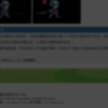
份有限公司 © 2026
ht © DiGeam Corporation. All Rights Reserved
箱:
www.digeam.com/cs
| 官方網站:
www.digeam.com