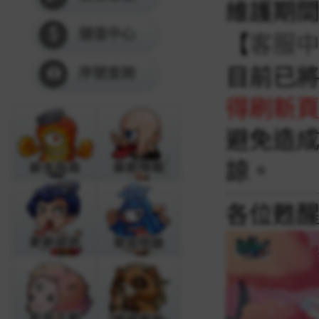
維護期
儲值中心
【
客服
目前已將
序號查詢
得刷新
避免造
諒
。
各位甦