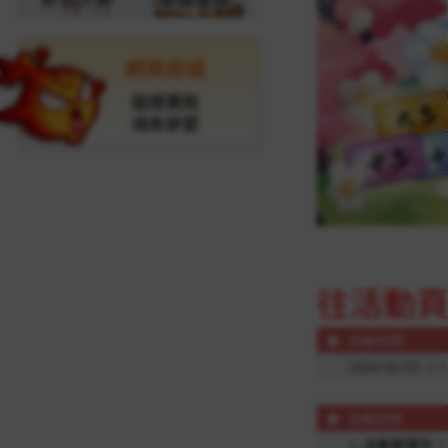
網頁商城
龍樓寶殿
魂牽夢縈
往活動頁