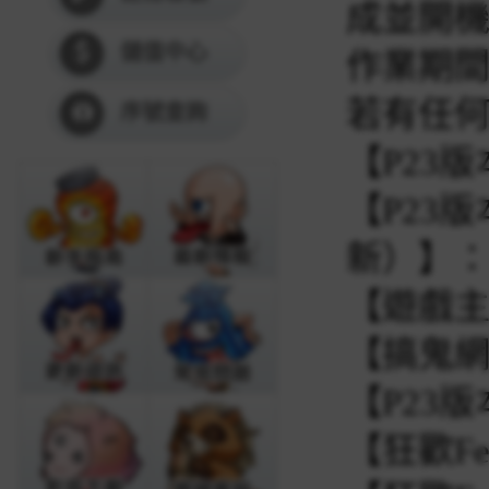
成並開
儲值中心
作業期
若有任
序號查詢
【P23
【P23
新）】
【遊戲
【搞鬼
【P23
【狂歡F