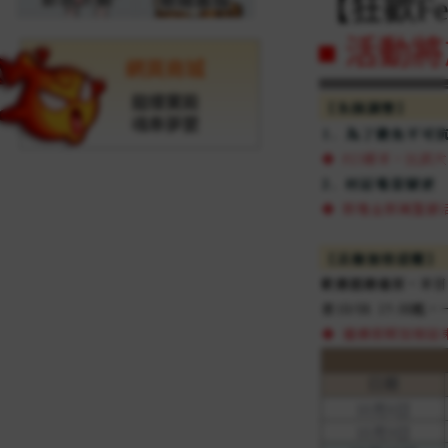
【狂歡F
■ 活動將於
網頁商城
龍樓寶殿
魂牽夢縈