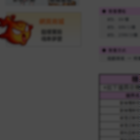
網頁商城
龍樓寶殿
魂牽夢縈