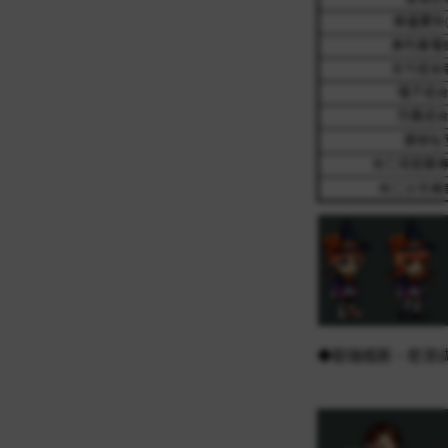
◆歐瑞橘斯、密涅